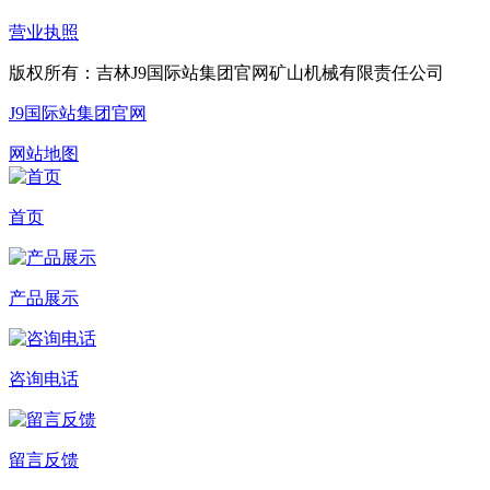
营业执照
版权所有：吉林J9国际站集团官网矿山机械有限责任公司
J9国际站集团官网
网站地图
首页
产品展示
咨询电话
留言反馈