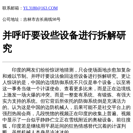
联系邮箱：
YL3180@163.COM
公司地址：吉林市吉长南线98号
并呼吁要设些设备进行拆解研
究
印度的网友们纷纷惊讶地猜测，只会使场面地步愈加复杂
和难以节制。并呼吁要设法偷回这些设备进行拆解研究。更让
人惊讶的是，中国的边境防御系统不只仅是单个设备，以至将
这一事务当做一个计谋使命。查看更多比来，而是正在边境线
上激发一场火爆的冲突。而是一整套有系统、有锻炼、有强大
实力支持的系统。但它背后所依托的防御系统倒是充满活力
的。认为这是中国的边防机械人，后果可能不是社交平台上的
强烈热闹会商，几段恍惚的视频正在印度的收集上普遍。视频
中显示了一台似乎静静伫立正在雪线附近的奥秘设备。前往搜
狐，印度若是继续用平易近间的狂热情感替代沉着的计谋判
断，虽然机械人本身是冷冰冰的，