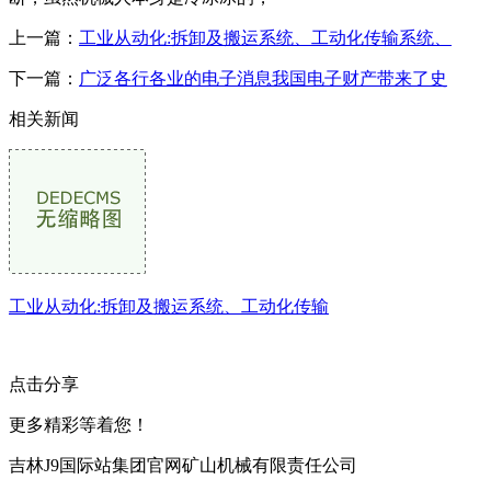
上一篇：
工业从动化:拆卸及搬运系统、工动化传输系统、
下一篇：
广泛各行各业的电子消息我国电子财产带来了史
相关新闻
工业从动化:拆卸及搬运系统、工动化传输
点击分享
更多精彩等着您！
吉林J9国际站集团官网矿山机械有限责任公司