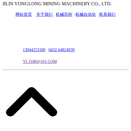
JILIN YONGLONG MINING MACHINERY CO., LTD.
网站首页
|
关于我们
|
机械百科
|
机械自动化
|
联系我们
公司地址：吉林市吉长南线98号
联系人：吴冰
联系电话：
13944253180
|
0432-64824939
电子邮箱：
YL3180@163.COM